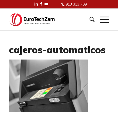
913 313 709
cajeros-automaticos