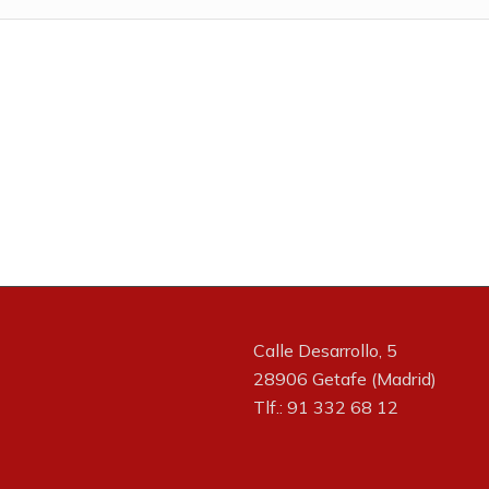
Calle Desarrollo, 5
28906 Getafe (Madrid)
Tlf.: 91 332 68 12