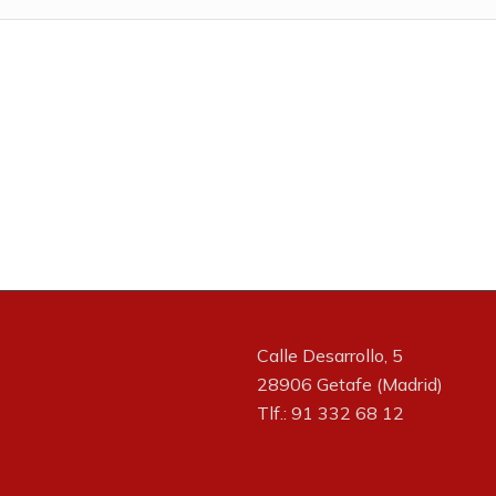
Calle Desarrollo, 5
28906 Getafe (Madrid)
Tlf.: 91 332 68 12