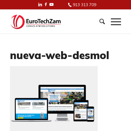
913 313 709
nueva-web-desmol