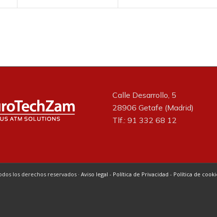
Calle Desarrollo, 5
28906 Getafe (Madrid)
Tlf.: 91 332 68 12
odos los derechos reservados ·
Aviso legal
-
Política de Privacidad
-
Política de cooki