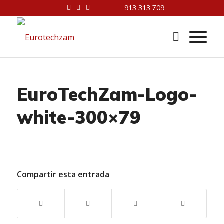
913 313 709
EuroTechZam-Logo-
white-300×79
Compartir esta entrada