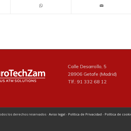
Calle Desarrollo, 5
28906 Getafe (Madrid)
Tlf.: 91 332 68 12
odos los derechos reservados ·
Aviso legal
-
Política de Privacidad
-
Política de cooki